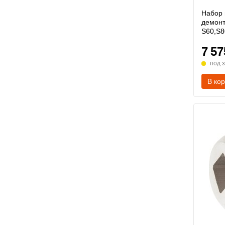
Набор 
демон
S60,S8
7 57
под 
В ко