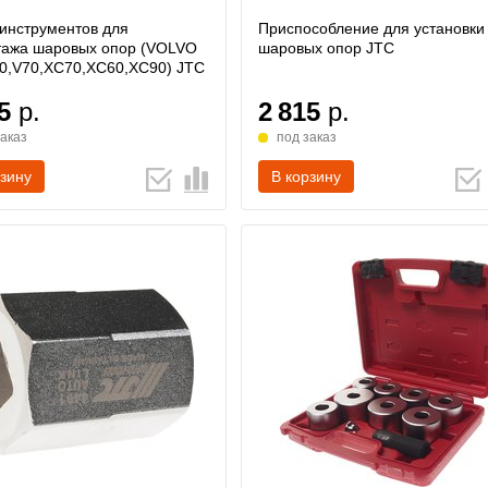
инструментов для
Приспособление для установки
тажа шаровых опор (VOLVO
шаровых опор JTC
0,V70,XC70,XC60,XC90) JTC
5
р.
2 815
р.
заказ
под заказ
рзину
В корзину