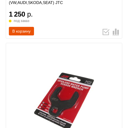
(VW,AUDI,SKODA,SEAT) JTC
1 250
р.
под заказ
В корзину