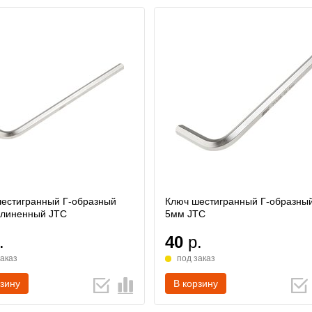
естигранный Г-образный
Ключ шестигранный Г-образны
длиненный JTC
5мм JTC
.
40
р.
заказ
под заказ
рзину
В корзину