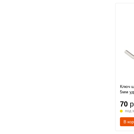
Ключ ш
5мм у
70
р
под 
В ко