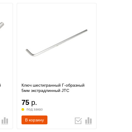
й
Ключ шестигранный Г-образный
5мм экстрадлинный JTC
75
р.
под заказ
В корзину