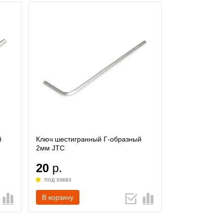
й
Ключ шестигранный Г-образный
2мм JTC
20
р.
под заказ
В корзину