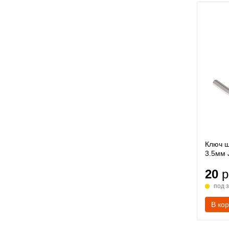
Ключ ш
3.5мм 
20
р
под 
В ко