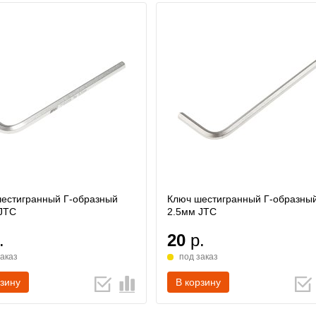
естигранный Г-образный
Ключ шестигранный Г-образны
JTC
2.5мм JTC
.
20
р.
заказ
под заказ
рзину
В корзину