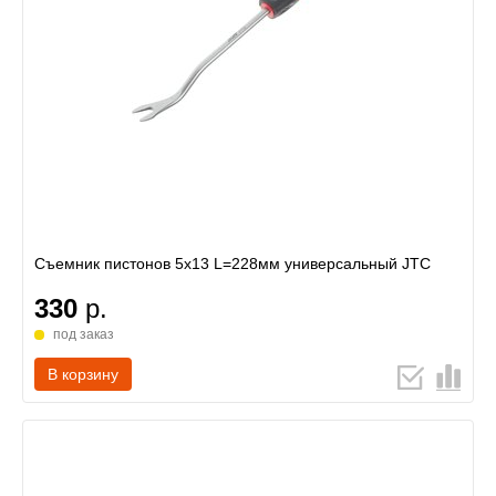
Съемник пистонов 5х13 L=228мм универсальный JTC
330
р.
под заказ
В корзину