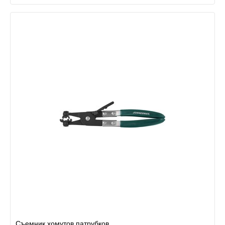
Съемник хомутов патрубков