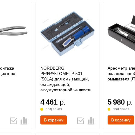
онтажа
NORDBERG
Ареометр эле
диатора
РЕФРАКТОМЕТР 501
охлаждающей
(501A) для омывающей,
омывателя J
охлаждающей,
аккумуляторной жидкости
4 461
р.
5 980
р.
под заказ
под заказ
В корзину
В корзину