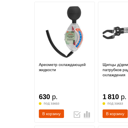
Ареометр охлаждающей
Щипцы д/дем
жидкости
патрубков ра
охлаждения
630
р.
1 810
р.
под заказ
под заказ
В корзину
В корзину