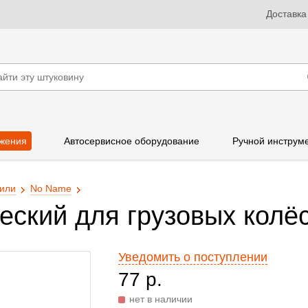
Доставка
жения
Автосервисное оборудование
Ручной инструм
или
No Name
еский для грузовых колё
Уведомить о поступлении
77 р.
нет в наличии