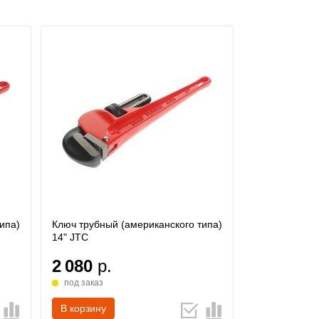
ипа)
Ключ трубный (американского типа)
14" JTC
2 080
р.
под заказ
В корзину