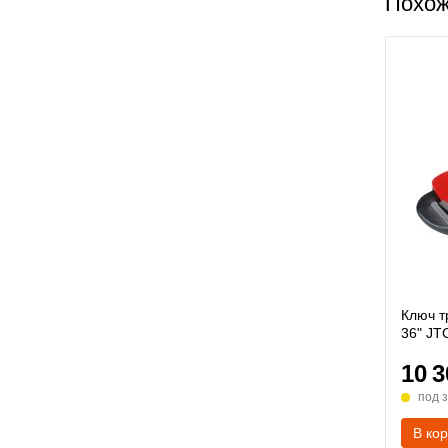
Похо
Ключ т
36" JT
10 3
под 
В ко