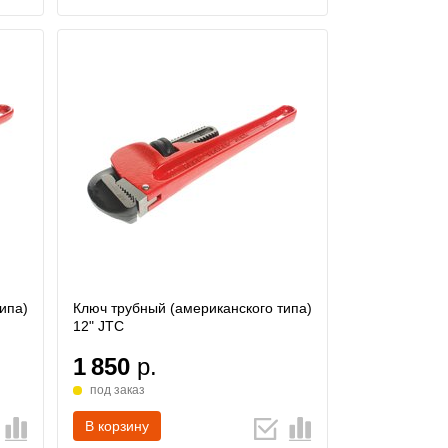
ипа)
Ключ трубный (американского типа)
12" JTC
1 850
р.
под заказ
В корзину