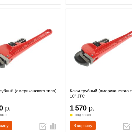
рубный (американского типа)
Ключ трубный (американского т
10" JTC
0
р.
1 570
р.
заказ
под заказ
рзину
В корзину