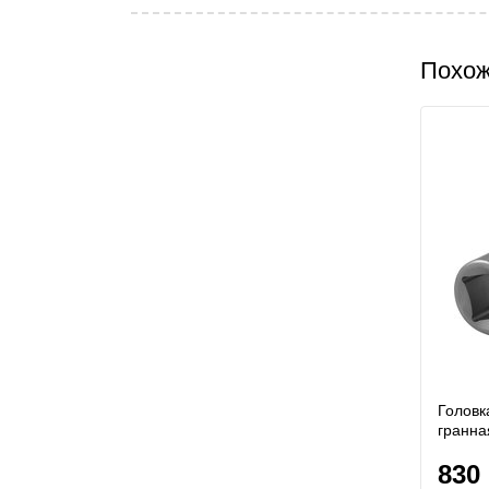
Похо
Головк
гранна
830