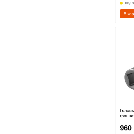
под 
В ко
Головк
гранна
960