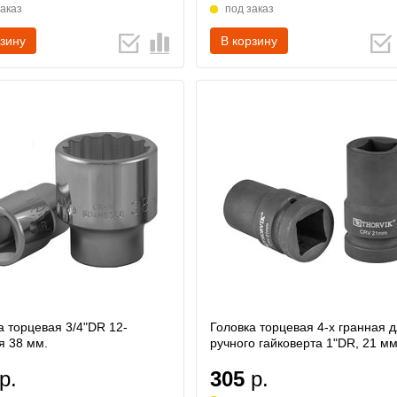
заказ
под заказ
рзину
В корзину
а торцевая 3/4"DR 12-
Головка торцевая 4-х гранная 
я 38 мм.
ручного гайковерта 1"DR, 21 м
р.
305
р.