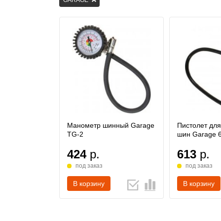
GARAGE
Манометр шинный Garage
Пистолет для
TG-2
шин Garage 6
424
р.
613
р.
под заказ
под заказ
В корзину
В корзину