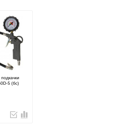
 подкачки
0D-5 (бс)