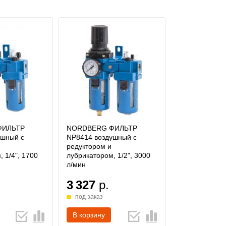
ФИЛЬТР
NORDBERG ФИЛЬТР
ушный с
NP8414 воздушный с
редуктором и
 1/4", 1700
лубрикатором, 1/2", 3000
л/мин
3 327
р.
под заказ
В корзину