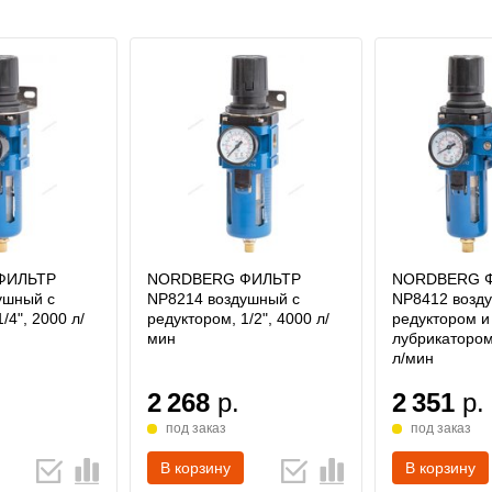
ФИЛЬТР
NORDBERG ФИЛЬТР
NORDBERG 
ушный с
NP8214 воздушный с
NP8412 возд
/4", 2000 л/
редуктором, 1/2", 4000 л/
редуктором и
мин
лубрикатором,
л/мин
2 268
р.
2 351
р.
под заказ
под заказ
В корзину
В корзину