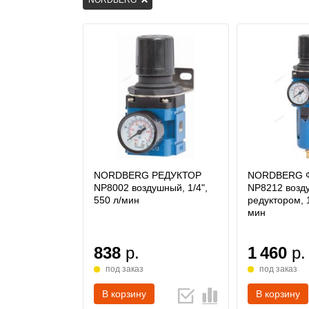
NORDBERG
NORDBERG РЕДУКТОР
NORDBERG 
NP8002 воздушный, 1/4",
NP8212 возд
550 л/мин
редуктором, 1
мин
838
р.
1 460
р.
под заказ
под заказ
В корзину
В корзину