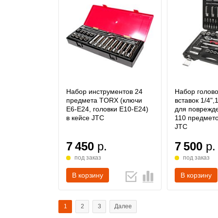
Набор инструментов 24
Набор голово
предмета TORX (ключи
вставок 1/4",
E6-E24, головки E10-E24)
для поврежд
в кейсе JTC
110 предмето
JTC
7 450
р.
7 500
р.
под заказ
под заказ
В корзину
В корзину
1
2
3
Далее