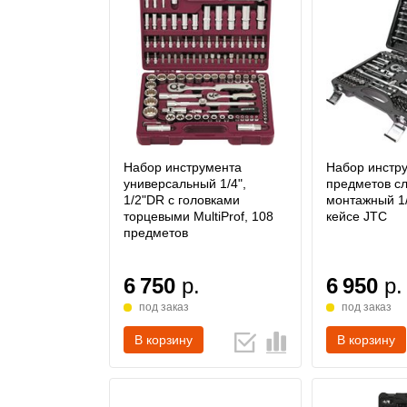
Набор инструмента
Набор инстр
универсальный 1/4",
предметов с
1/2"DR с головками
монтажный 1/
торцевыми MultiProf, 108
кейсе JTC
предметов
6 750
р.
6 950
р.
под заказ
под заказ
В корзину
В корзину