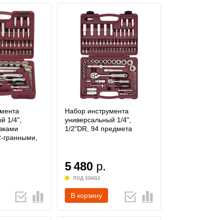
умента
Набор инструмента
й 1/4",
универсальный 1/4",
овками
1/2"DR, 94 предмета
2-гранными,
5 480
р.
под заказ
В корзину