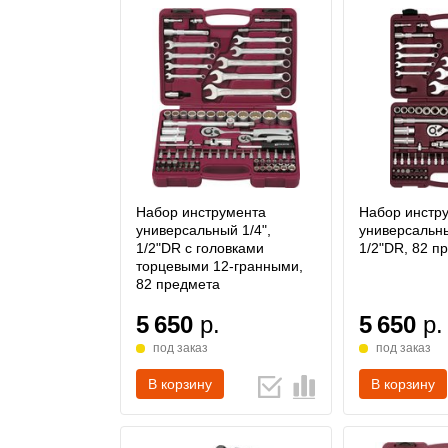
Набор инструмента
Набор инстр
универсальный 1/4",
универсальны
1/2"DR с головками
1/2"DR, 82 п
торцевыми 12-гранными,
82 предмета
5 650
р.
5 650
р.
под заказ
под заказ
В корзину
В корзину