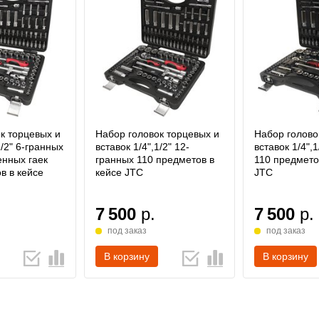
к торцевых и
Набор головок торцевых и
Набор голово
1/2" 6-гранных
вставок 1/4",1/2" 12-
вставок 1/4",
енных гаек
гранных 110 предметов в
110 предмето
в в кейсе
кейсе JTC
JTC
7 500
р.
7 500
р.
под заказ
под заказ
В корзину
В корзину