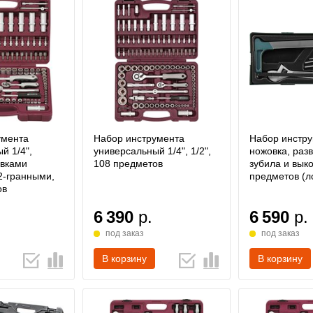
умента
Набор инструмента
Набор инстр
й 1/4",
универсальный 1/4", 1/2",
ножовка, раз
овками
108 предметов
зубила и выко
2-гранными,
предметов (л
ов
6 390
р.
6 590
р.
под заказ
под заказ
В корзину
В корзину