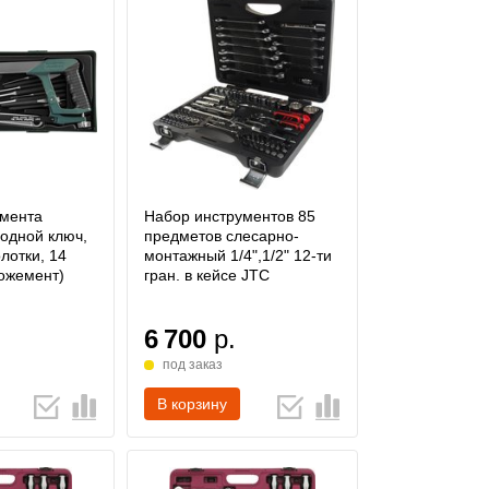
умента
Набор инструментов 85
водной ключ,
предметов слесарно-
лотки, 14
монтажный 1/4",1/2" 12-ти
ожемент)
гран. в кейсе JTC
6 700
р.
под заказ
В корзину