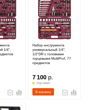
умента
Набор инструмента
й 1/4",
универсальный 1/4",
редметов
1/2"DR с головками
торцевыми MultiProf, 77
предметов
7 100
р.
под заказ
В корзину