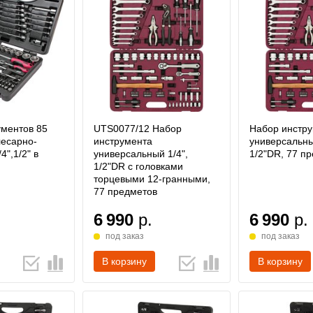
ументов 85
UTS0077/12 Набор
Набор инстр
лесарно-
инструмента
универсальны
4",1/2" в
универсальный 1/4",
1/2"DR, 77 п
1/2"DR с головками
торцевыми 12-гранными,
77 предметов
6 990
р.
6 990
р.
под заказ
под заказ
В корзину
В корзину