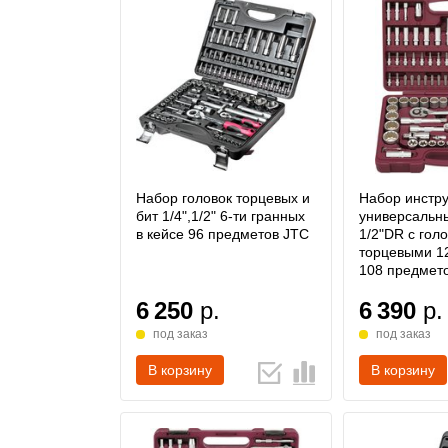
Набор головок торцевых и
Набор инстр
бит 1/4",1/2" 6-ти гранных
универсальны
в кейсе 96 предметов JTC
1/2"DR с гол
торцевыми 1
108 предмет
6 250
р.
6 390
р.
под заказ
под заказ
В корзину
В корзину