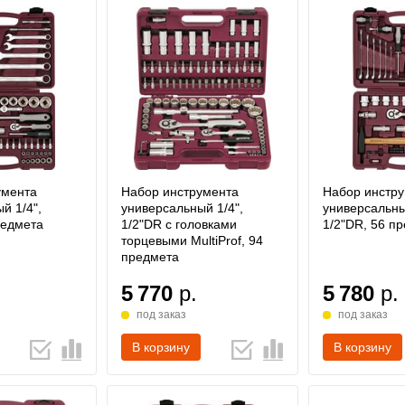
умента
Набор инструмента
Набор инстр
й 1/4",
универсальный 1/4",
универсальны
редмета
1/2"DR с головками
1/2"DR, 56 п
торцевыми MultiProf, 94
предмета
5 770
р.
5 780
р.
под заказ
под заказ
В корзину
В корзину