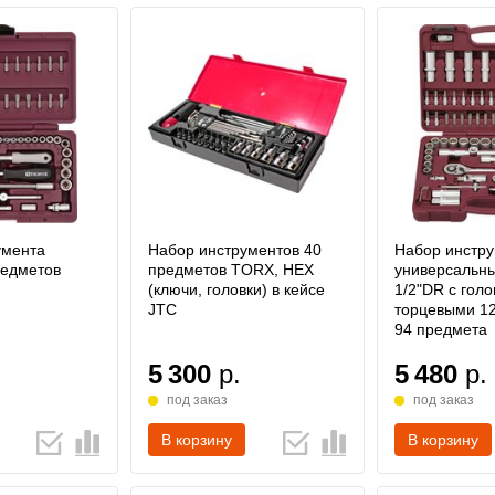
умента
Набор инструментов 40
Набор инстр
редметов
предметов TORX, HEX
универсальны
(ключи, головки) в кейсе
1/2"DR с гол
JTC
торцевыми 1
94 предмета
5 300
р.
5 480
р.
под заказ
под заказ
В корзину
В корзину