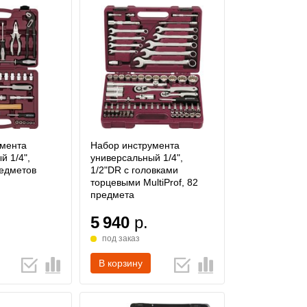
умента
Набор инструмента
й 1/4",
универсальный 1/4",
редметов
1/2"DR с головками
торцевыми MultiProf, 82
предмета
5 940
р.
под заказ
В корзину