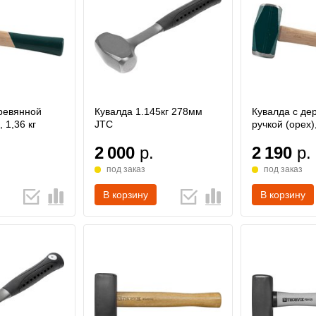
ревянной
Кувалда 1.145кг 278мм
Кувалда с де
, 1,36 кг
JTC
ручкой (орех),
2 000
р.
2 190
р.
под заказ
под заказ
В корзину
В корзину