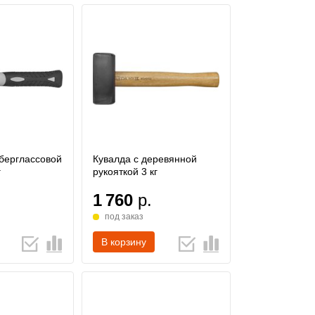
берглассовой
Кувалда с деревянной
г
рукояткой 3 кг
1 760
р.
под заказ
В корзину