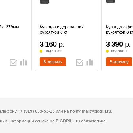
2кг 279мм
Кувалда с деревянной
Кувалда с фи
рукояткой 8 кг
рукояткой 8 к
3 160
р.
3 390
р.
под заказ
под заказ
В корзину
В корзину
телефону
+7 (919) 039-53-13
или на почту
mail@bigdrill.ru
.
вании информации ссылка на
BIGDRILL.ru
обязательна.