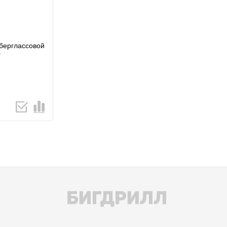
берглассовой
г