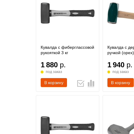
Кувалда с фиберглассовой
Кувалда с де
рукояткой 3 кг
ручкой (орех)
1 880
р.
1 940
р.
под заказ
под заказ
В корзину
В корзину