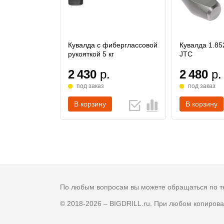
Кувалда с фиберглассовой
Кувалда 1.85
рукояткой 5 кг
JTC
2 430
р.
2 480
р.
под заказ
под заказ
В корзину
В корзину
По любым вопросам вы можете обращаться по 
© 2018-2026 – BIGDRILL.ru. При любом копиро