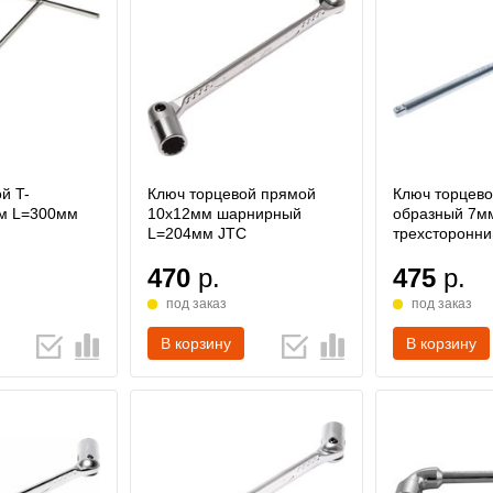
й T-
Ключ торцевой прямой
Ключ торцево
м L=300мм
10х12мм шарнирный
образный 7м
L=204мм JTC
трехсторонни
470
р.
475
р.
под заказ
под заказ
В корзину
В корзину