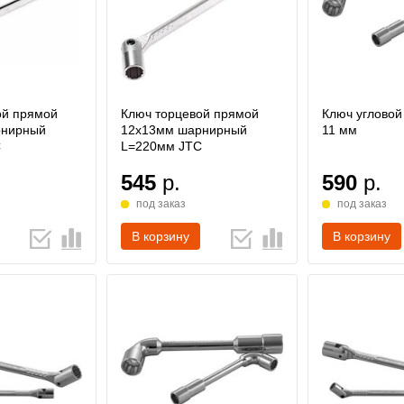
ой прямой
Ключ торцевой прямой
Ключ угловой
рнирный
12х13мм шарнирный
11 мм
C
L=220мм JTC
545
р.
590
р.
под заказ
под заказ
В корзину
В корзину