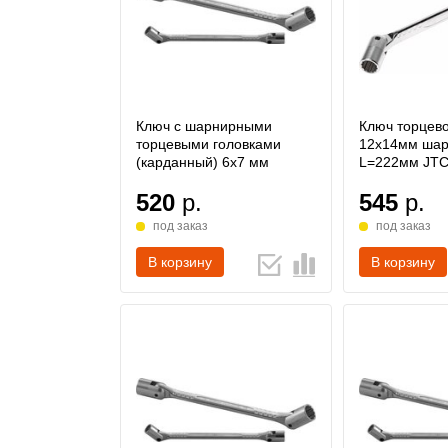
Ключ с шарнирными
Ключ торцев
торцевыми головками
12х14мм ша
(карданный) 6х7 мм
L=222мм JT
520
р.
545
р.
под заказ
под заказ
В корзину
В корзину