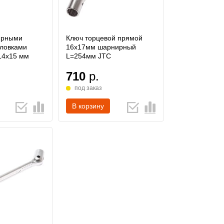
ирными
Ключ торцевой прямой
оловками
16х17мм шарнирный
14х15 мм
L=254мм JTC
710
р.
под заказ
В корзину