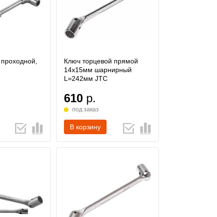
 проходной,
Ключ торцевой прямой
14х15мм шарнирный
L=242мм JTC
610
р.
под заказ
В корзину