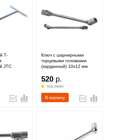
й Т-
Ключ с шарнирными
м
торцевыми головками
й JTC
(карданный) 10х12 мм
520
р.
под заказ
В корзину