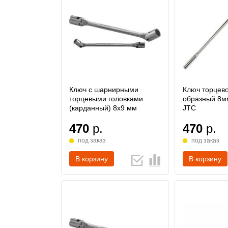
Ключ с шарнирными
Ключ торцево
торцевыми головками
образный 8м
(карданный) 8х9 мм
JTC
470
р.
470
р.
под заказ
под заказ
В корзину
В корзину