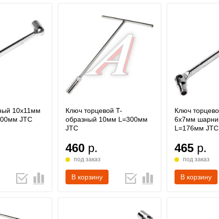
ный 10х11мм
Ключ торцевой T-
Ключ торцев
200мм JTC
образный 10мм L=300мм
6х7мм шарни
JTC
L=176мм JTC
460
р.
465
р.
под заказ
под заказ
В корзину
В корзину