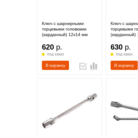
Ключ с шарнирными
Ключ с шарн
торцевыми головками
торцевыми г
(карданный) 12х14 мм
(карданный)
620
р.
630
р.
под заказ
под заказ
В корзину
В корзину