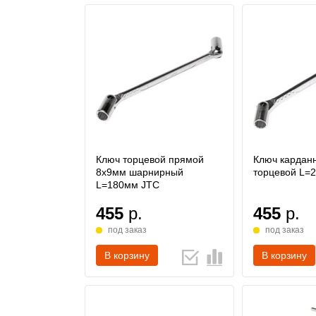
Ключ торцевой прямой
Ключ кардан
8х9мм шарнирный
торцевой L=
L=180мм JTC
455
р.
455
р.
под заказ
под заказ
В корзину
В корзину