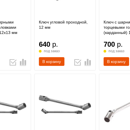
ирными
Ключ угловой проходной,
Ключ с шарн
оловками
12 мм
торцевыми г
 12х13 мм
(карданный) 
640
р.
700
р.
под заказ
под заказ
В корзину
В корзину