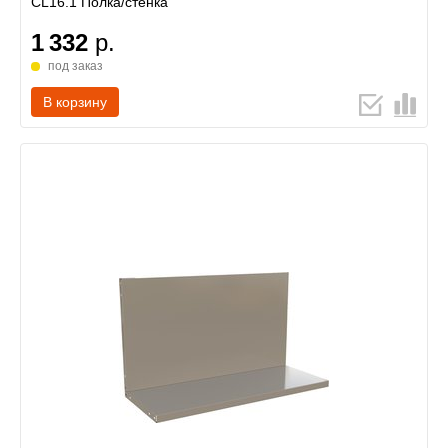
CL16.1 Полка/стенка
1 332
р.
под заказ
В корзину