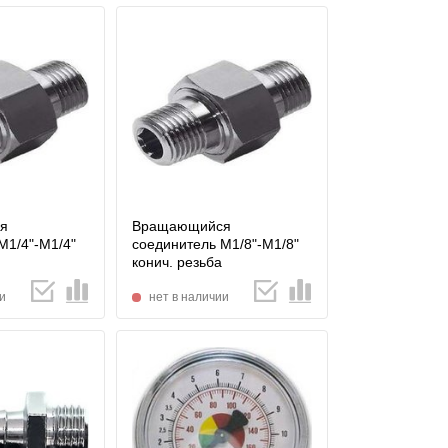
я
Вращающийся
М1/4"-M1/4"
соединитель М1/8"-M1/8"
конич. резьба
и
нет в наличии