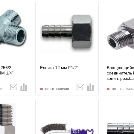
1256/2
Ёлочка 12 мм F1/2"
Вращающийс
MM 1/4"
соединитель 
конич. резьба
ии
нет в наличии
нет в наличи