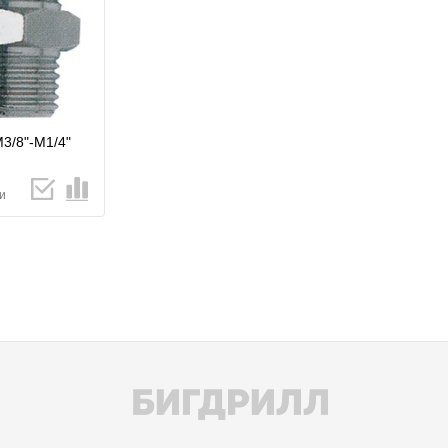
3/8"-М1/4"
и