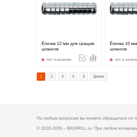
Ёлочка 12 мм для сращив
Ёлочка 10 м
шлангов
шлангов
нет в наличии
нет в налич
1
2
3
4
5
Далее
По любым вопросам вы можете обращаться по 
© 2018-2026 – BIGDRILL.ru. При любом копиро