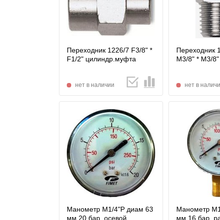
Переходник 1226/7 F3/8" *
Переходник 1
F1/2" цилиндр.муфта
М3/8" * М3/8"
нет в наличии
нет в налич
Манометр М1/4"P диам 63
Манометр М1
мм 20 бар, осевой
мм 16 бар, 