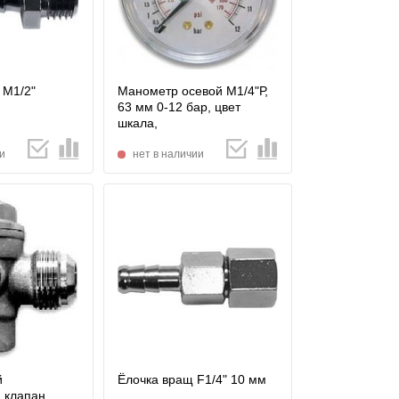
 М1/2"
Манометр осевой М1/4"Р,
63 мм 0-12 бар, цвет
шкала,
и
нет в наличии
й
Ёлочка вращ F1/4" 10 мм
 клапан