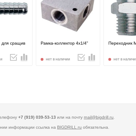
м для сращив
Рамка-коллектор 4х1/4"
Переходник М
ии
нет в наличии
нет в наличи
телефону
+7 (919) 039-53-13
или на почту
mail@bigdrill.ru
.
вании информации ссылка на
BIGDRILL.ru
обязательна.