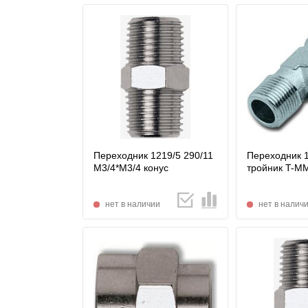
Переходник 1219/5 290/11
Переходник 
М3/4*М3/4 конус
тройник T-M
нет в наличии
нет в налич