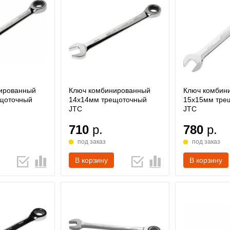
ированный
Ключ комбинированный
Ключ комбин
щоточный
14х14мм трещоточный
15х15мм тре
JTC
JTC
710
р.
780
р.
под заказ
под заказ
В корзину
В корзину