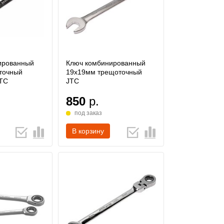
ированный
Ключ комбинированный
точный
19х19мм трещоточный
TC
JTC
850
р.
под заказ
В корзину