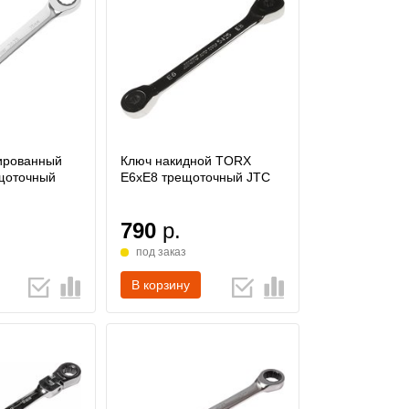
ированный
Ключ накидной TORX
щоточный
E6хE8 трещоточный JTC
790
р.
под заказ
В корзину