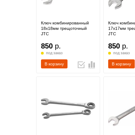
Ключ комбинированный
Ключ комбин
18х18мм трещоточный
17х17мм тре
JTC
JTC
850
р.
850
р.
под заказ
под заказ
В корзину
В корзину