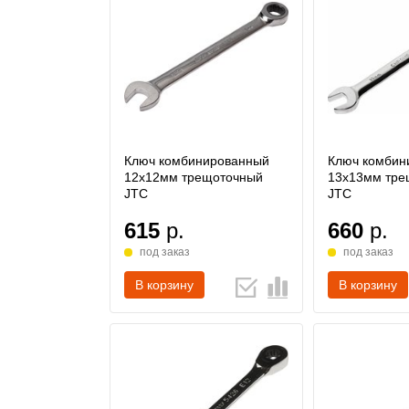
Ключ комбинированный
Ключ комбин
12х12мм трещоточный
13х13мм тре
JTC
JTC
615
р.
660
р.
под заказ
под заказ
В корзину
В корзину