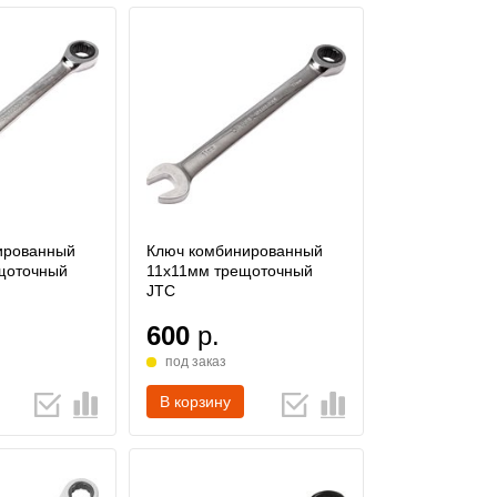
ированный
Ключ комбинированный
щоточный
11х11мм трещоточный
JTC
600
р.
под заказ
В корзину