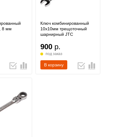
ированный
Ключ комбинированный
, 8 мм
10х10мм трещоточный
шарнирный JTC
900
р.
под заказ
В корзину