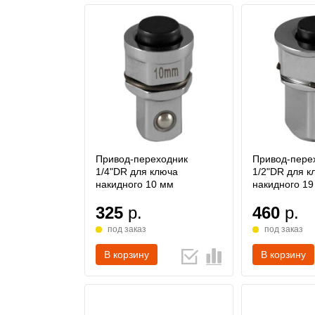
Привод-переходник
Привод-пере
1/4"DR для ключа
1/2"DR для к
накидного 10 мм
накидного 19
325
р.
460
р.
под заказ
под заказ
В корзину
В корзину