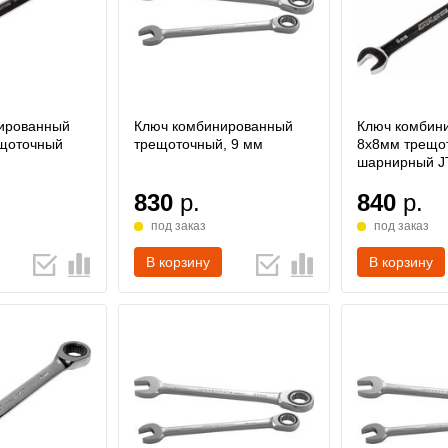
ированный
Ключ комбинированный
Ключ комбин
щоточный
трещоточный, 9 мм
8х8мм трещо
шарнирный J
830
р.
840
р.
под заказ
под заказ
В корзину
В корзину