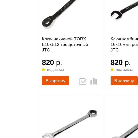
Ключ накидной TORX
Ключ комбин
E10хE12 трещоточный
16х16мм тре
JTC
JTC
820
р.
820
р.
под заказ
под заказ
В корзину
В корзину