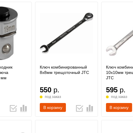
ходник
Ключ комбинированный
Ключ комбин
люча
8х8мм трещоточный JTC
10х10мм тре
 мм
JTC
550
р.
595
р.
под заказ
под заказ
В корзину
В корзину