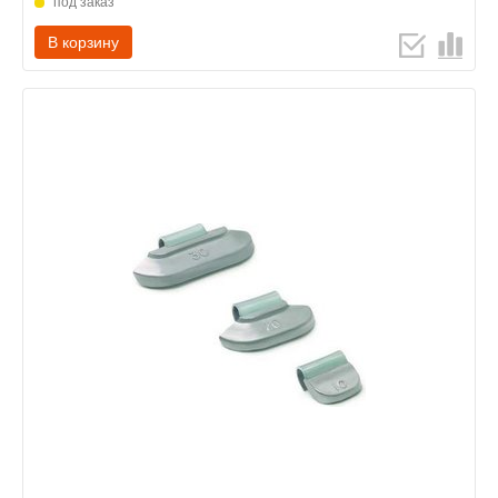
под заказ
В корзину