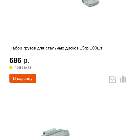
Набор грузов для стальных дисков 15гр 100шт
686
р.
под заказ
В корзину