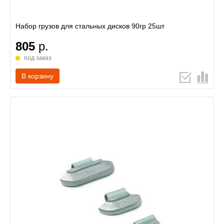
Набор грузов для стальных дисков 90гр 25шт
805
р.
под заказ
В корзину