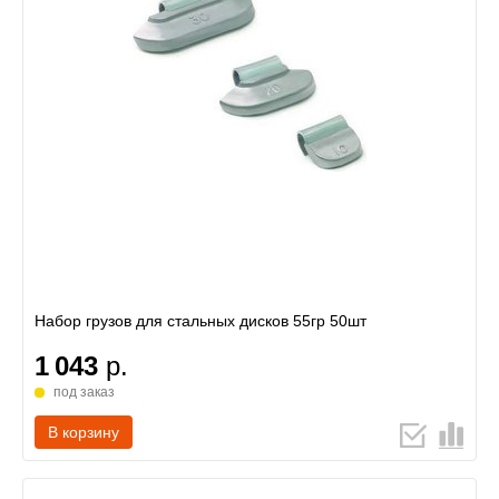
Набор грузов для стальных дисков 55гр 50шт
1 043
р.
под заказ
В корзину