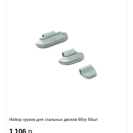
Набор грузов для стальных дисков 60гр 50шт
1 106
р.