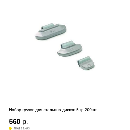
Набор грузов для стальных дисков 5 гр 200шт
560
р.
под заказ