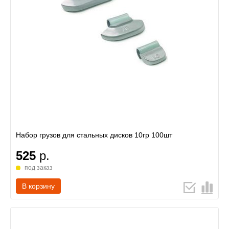
Набор грузов для стальных дисков 10гр 100шт
525
р.
под заказ
В корзину