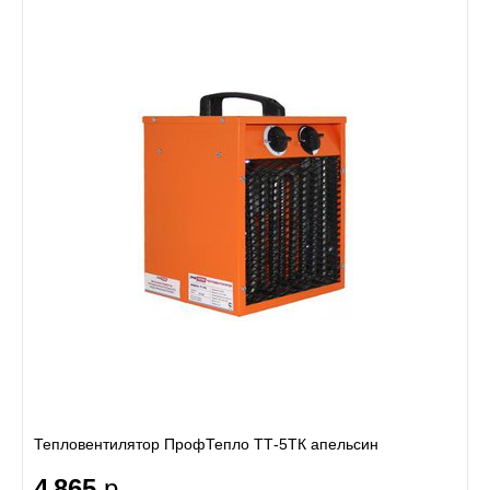
Тепловентилятор ПрофТепло ТТ-5ТК апельсин
4 865
р.