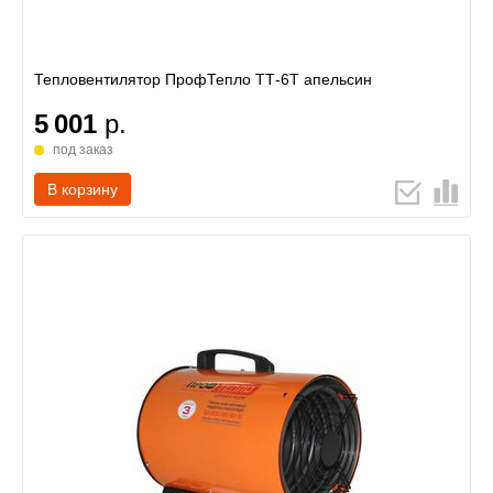
Тепловентилятор ПрофТепло ТТ-6Т апельсин
5 001
р.
под заказ
В корзину