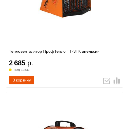
Тепловентилятор ПрофТепло ТТ-3ТК апельсин
2 685
р.
под заказ
В корзину