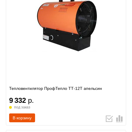
Тепловентилятор ПрофТепло ТТ-12Т апельсин
9 332
р.
под заказ
В корзину