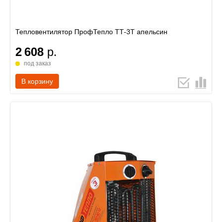
Тепловентилятор ПрофТепло ТТ-3Т апельсин
2 608
р.
под заказ
В корзину