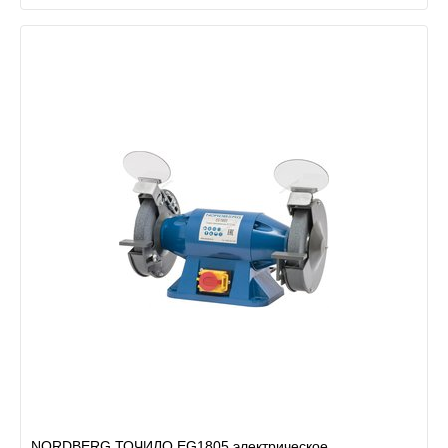
NORDBERG ТОЧИЛО EG1805 электрическое