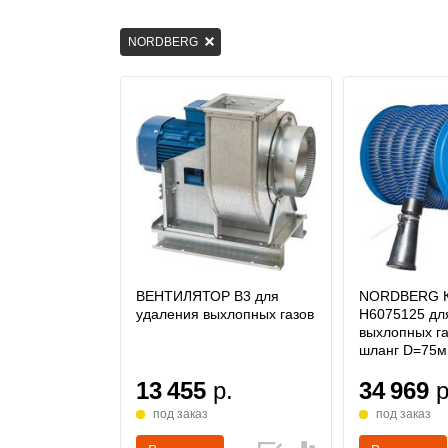
NORDBERG
ВЕНТИЛЯТОР B3 для
NORDBERG 
удаления выхлопных газов
H6075125 дл
выхлопных га
шланг D=75
13 455
р.
34 969
р
под заказ
под заказ