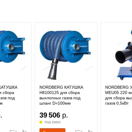
КАТУШКА
NORDBERG КАТУШКА
NORDBERG 
я сбора
H8100125 для сбора
MEU05 220 м
зов под
выхлопных газов под
для сбора в
мм
шланг D=100мм
газов 0,5кВт
.
39 506
р.
под заказ