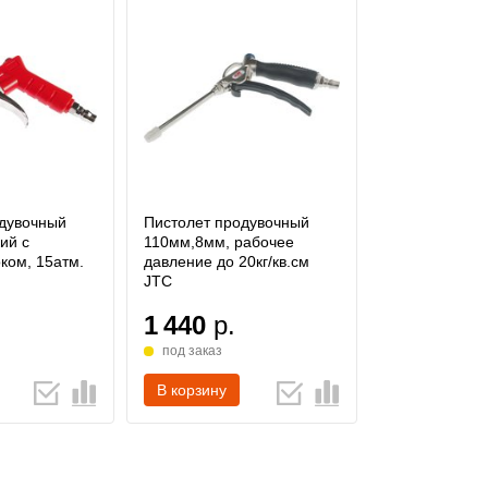
одувочный
Пистолет продувочный
ий с
110мм,8мм, рабочее
ком, 15атм.
давление до 20кг/кв.см
JTC
1 440
р.
под заказ
В корзину