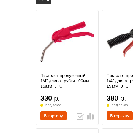
JTC
Пистолет продувочный
Пистолет пр
1/4" длина трубки 100мм
1/4" длина т
15атм. JTC
15атм. JTC
330
р.
380
р.
под заказ
под заказ
В корзину
В корзину