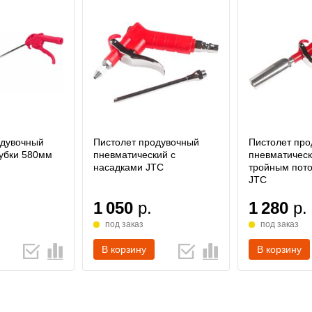
одувочный
Пистолет продувочный
Пистолет пр
рубки 580мм
пневматический с
пневматическ
насадками JTC
тройным пото
JTC
1 050
р.
1 280
р.
под заказ
под заказ
В корзину
В корзину