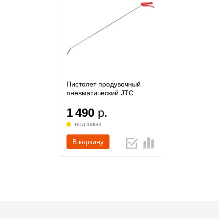
Пистолет продувочный
пневматический JTC
1 490
р.
под заказ
В корзину