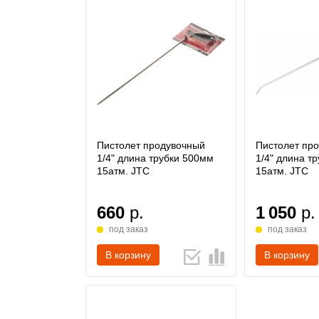
Пистолет продувочный
Пистолет пр
1/4" длина трубки 500мм
1/4" длина т
15атм. JTC
15атм. JTC
660
р.
1 050
р.
под заказ
под заказ
В корзину
В корзину