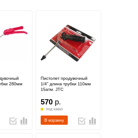
одувочный
Пистолет продувочный
рубки 280мм
1/4" длина трубки 110мм
15атм. JTC
570
р.
под заказ
В корзину