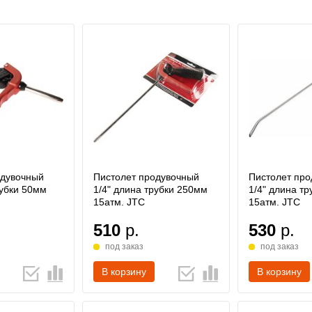
одувочный
Пистолет продувочный
Пистолет пр
рубки 50мм
1/4" длина трубки 250мм
1/4" длина т
15атм. JTC
15атм. JTC
510
р.
530
р.
под заказ
под заказ
В корзину
В корзину